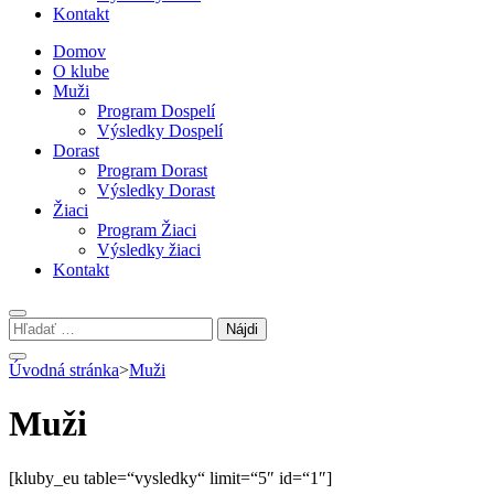
Kontakt
Domov
O klube
Muži
Program Dospelí
Výsledky Dospelí
Dorast
Program Dorast
Výsledky Dorast
Žiaci
Program Žiaci
Výsledky žiaci
Kontakt
Hľadať:
Úvodná stránka
>
Muži
Muži
[kluby_eu table=“vysledky“ limit=“5″ id=“1″]