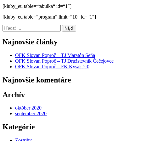
[kluby_eu table=“tabulka“ id=“1″]
[kluby_eu table=“program“ limit=“10″ id=“1″]
Hľadať:
Najnovšie články
OFK Slovan Poproč – TJ Maratón Seňa
OFK Slovan Poproč – TJ Družstevník Čečejovce
OFK Slovan Poproč – FK Kysak 2:0
Najnovšie komentáre
Archív
október 2020
september 2020
Kategórie
Zostrihy