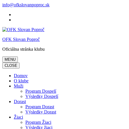
Skočiť
info@ofkslovanpoproc.sk
na
obsah
(stlačte
Enter)
OFK Slovan Poproč
Oficiálna stránka klubu
MENU
CLOSE
Domov
O klube
Muži
Program Dospelí
Výsledky Dospelí
Dorast
Program Dorast
Výsledky Dorast
Žiaci
Program Žiaci
Výsledky žiaci